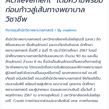
Achievement” เติมความพร้อม
ก่อนก้าวสู่เส้นทางพยาบาล
วิชาชีพ
กิจกรรมสำนักวิชาพยาบาลศาสตร์
/ By
inadmin
สำนักวิชาพยาบาลศาสตร์ มหาวิทยาลัยเทคโนโลยีสุรนารี (มทส.) จัด
พิธีมอบหมวก เข็มสัญลักษณ์ และตะเกียงไนติงเกล นักศึกษา
พยาบาลศาสตร์ ชั้นปีที่ 2 รุ่นที่ 15 ประจำปีการศึกษา 2567 โดยมี
นักศึกษาพยาบาลศาสตร์เข้ารับมอบหมวก จำนวน 90 คน และเข็ม
สัญลักษณ์ จำนวน 8 คน ซึ่งนับเป็นสัญลักษณ์ที่แสดงถึงการเข้าสู่
วิชาชีพพยาบาล ได้ตระหนักถึงความรับผิดชอบและให้การพยาบาลแก่
ผู้ป่วยด้วยหัวใจความเป็นมนุษย์ในการนี้ รองศาสตราจารย์ ดร.ศรี
เกียรติ อนันต์สวัสดิ์ คณบดีสำนักวิชาพยาบาลศาสตร์ ให้เกียรติเป็น
ประธานในพิธี พร้อมด้วยผู้บริหาร คณาจารย์ บุคลากร นักศึกษา
พยาบาลศาสตร์ และผู้ปกครอง ร่วมแสดงความยินดี เมื่อวันที่ 2
พฤศจิกายน 2567 ณ อาคารสุรพัฒน์ 2 มหาวิทยาลัยเทคโนโลยีสุร
นารี Credit ภาพถ่ายจากส่วนประชาสัมพันธ์ มทส. ภาพกิจกรรม