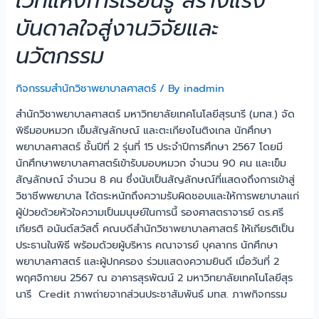
เวทีแห่งการเรียนรู้ สร้างแรง
บันดาลใจสู่งานวิจัยและ
นวัตกรรม
กิจกรรมสำนักวิชาพยาบาลศาสตร์
/ By
inadmin
สำนักวิชาพยาบาลศาสตร์ มหาวิทยาลัยเทคโนโลยีสุรนารี (มทส.) จัด
พิธีมอบหมวก เข็มสัญลักษณ์ และตะเกียงไนติงเกล นักศึกษา
พยาบาลศาสตร์ ชั้นปีที่ 2 รุ่นที่ 15 ประจำปีการศึกษา 2567 โดยมี
นักศึกษาพยาบาลศาสตร์เข้ารับมอบหมวก จำนวน 90 คน และเข็ม
สัญลักษณ์ จำนวน 8 คน ซึ่งนับเป็นสัญลักษณ์ที่แสดงถึงการเข้าสู่
วิชาชีพพยาบาล ได้ตระหนักถึงความรับผิดชอบและให้การพยาบาลแก่
ผู้ป่วยด้วยหัวใจความเป็นมนุษย์ในการนี้ รองศาสตราจารย์ ดร.ศรี
เกียรติ อนันต์สวัสดิ์ คณบดีสำนักวิชาพยาบาลศาสตร์ ให้เกียรติเป็น
ประธานในพิธี พร้อมด้วยผู้บริหาร คณาจารย์ บุคลากร นักศึกษา
พยาบาลศาสตร์ และผู้ปกครอง ร่วมแสดงความยินดี เมื่อวันที่ 2
พฤศจิกายน 2567 ณ อาคารสุรพัฒน์ 2 มหาวิทยาลัยเทคโนโลยีสุร
นารี Credit ภาพถ่ายจากส่วนประชาสัมพันธ์ มทส. ภาพกิจกรรม