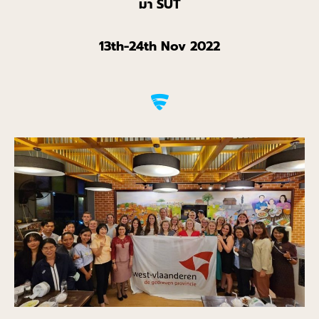
มา
SUT
1
3
th
-24
th
Nov 2022