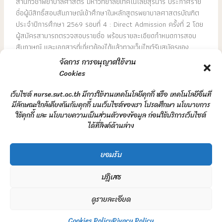
สำนักวิชาพยาบาลศาสตร์ มหาวิทยาลัยเทคโนโลยีสุรนารี ประกาศราย
ชื่อผู้มีสิทธิ์สอบสัมภาษณ์เข้าศึกษาในหลักสูตรพยาบาลศาสตรบัณฑิต
ประจำปีการศึกษา 2569 รอบที่ 4 : Direct Admission ครั้งที่ 2 โดย
ผู้สมัครสามารถตรวจสอบรายชื่อ พร้อมรายละเอียดกำหนดการสอบ
สัมภาษณ์ และเอกสารที่เกี่ยวข้องได้แล้วทางเว็บไซต์รับสมัครของ
มหาวิทยาลัย
จัดการ การอนุญาตใช้งาน
การสอบสัมภาษณ์ถือเป็นอีกหนึ่งก้าวสำคัญสำหรับผู้สมัครที่มี
Cookies
ความมุ่งมั่นสู่การเป็นพยาบาลวิชาชีพในอนาคต จึงขอให้ผู้มีสิทธิ์สอบ
สัมภาษณ์ศึกษารายละเอียดในประกาศอย่างรอบคอบ และดำเนินการ
เว็บไซต์ nurse.sut.ac.th มีการใช้งานเทคโนโลยีคุกกี้ หรือ เทคโนโลยีอื่นที่
มีลักษณะใกล้เคียงกันกับคุกกี้ บนเว็บไซต์ของเรา โปรดศึกษา นโยบายการ
ตามขั้นตอนที่กำหนดภายในระยะเวลาที่มหาวิทยาลัยกำหนดอย่าง
ใช้คุกกี้ และ นโยบายความเป็นส่วนตัวของข้อมูล ก่อนใช้บริการเว็บไซต์
เคร่งครัด
ได้ที่ลิงค์ด้านล่าง
ตรวจสอบรายชื่อผู้มีสิทธิ์สอบสัมภาษณ์ได้ที่ลิงค์
https://sutgateway.sut.ac.th/admissions2021/27311/
ยอมรับ
ปฏิเสธ
←
Previous Post
Next Post
→
ดูรายละเอียด
Copyright © 2026
Cookies Policy
Pivacy Policy